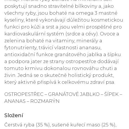
poskytují snadno stravitelné bílkoviny a, jako
všechny ryby, jsou bohaté na omega 3 mastné
kyseliny, které vykonávají důležitou kosmetickou
funkci pro kůži a srst a jsou velmi prospěšné pro
kardiovaskulární systém (srdce a cévy). Ovoce a
zelenina bohaté na vitaminy, minerály a
fytonutrienty, trávicí vlastnosti ananasu,
antioxidační funkce granátového jablka a šípku
a podpora jater ze strany ostropestřce dodávají
tomuto krmivu dokonalou rovnováhu chuti a
živin. Jedná se o skutečně holistický produkt,
který aktivně přispívá k celkovému zdraví psa.
OSTROPESTŘEC – GRANÁTOVÉ JABLKO – ŠÍPEK –
ANANAS – ROZMARÝN
Složení
Čerstvá ryba (35 %), sušené kuřecí maso (25 %),