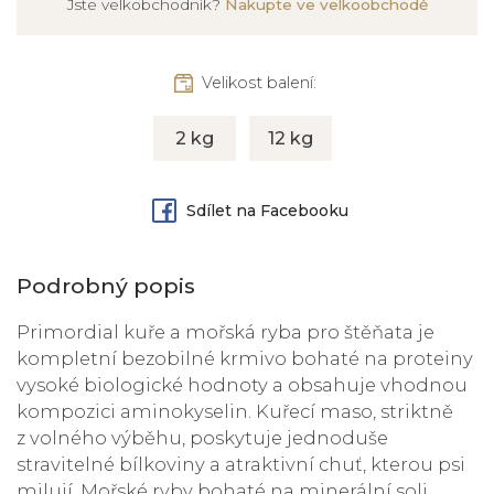
Jste velkobchodník?
Nakupte ve velkoobchodě
Velikost balení:
2 kg
12 kg
Sdílet na Facebooku
Podrobný popis
Primordial kuře a mořská ryba pro štěňata je
kompletní bezobilné krmivo bohaté na proteiny
vysoké biologické hodnoty a obsahuje vhodnou
kompozici aminokyselin. Kuřecí maso, striktně
z volného výběhu, poskytuje jednoduše
stravitelné bílkoviny a atraktivní chuť, kterou psi
milují. Mořské ryby bohaté na minerální soli