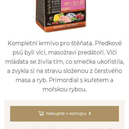
Kompletní krmivo pro štěňata. Předkové
psů byli vlci, masožraví predátoři. Vlčí
mláďata se živila tím, co smečka ukořistila,
a zvykla si na stravu složenou z čerstvého
masa a ryb. Primordial s kuřetem a
mořskou rybou.
Nakupte v eshopu