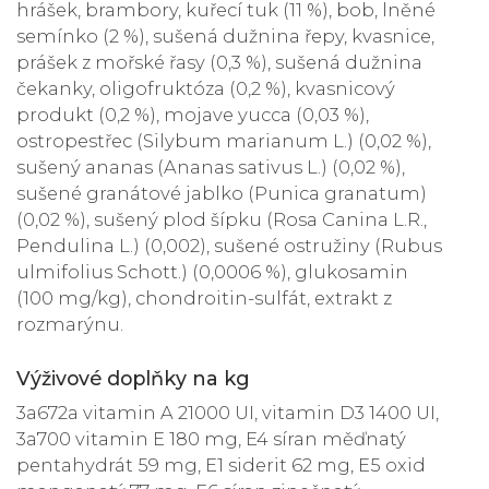
hrášek, brambory, kuřecí tuk (11 %), bob, lněné
semínko (2 %), sušená dužnina řepy, kvasnice,
prášek z mořské řasy (0,3 %), sušená dužnina
čekanky, oligofruktóza (0,2 %), kvasnicový
produkt (0,2 %), mojave yucca (0,03 %),
ostropestřec (Silybum marianum L.) (0,02 %),
sušený ananas (Ananas sativus L.) (0,02 %),
sušené granátové jablko (Punica granatum)
(0,02 %), sušený plod šípku (Rosa Canina L.R.,
Pendulina L.) (0,002), sušené ostružiny (Rubus
ulmifolius Schott.) (0,0006 %), glukosamin
(100 mg/kg), chondroitin-sulfát, extrakt z
rozmarýnu.
Výživové doplňky na kg
3a672a vitamin A 21000 UI, vitamin D3 1400 UI,
3a700 vitamin E 180 mg, E4 síran měďnatý
pentahydrát 59 mg, E1 siderit 62 mg, E5 oxid