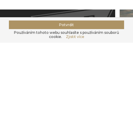
Potvrdit
Používáním tohoto webu souhlasíte s používáním souborů
cookie.
Zjistit více
Hájek Pet Food
O 
Seznamte se s naší firmou.
Pře
Kontaktujte nás, nakupte v
našem
e-shopu
nebo se