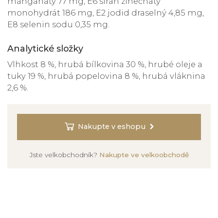
manganatý 77 mg, E6 síran zinečnatý
monohydrát 186 mg, E2 jodid draselný 4,85 mg,
E8 selenin sodu 0,35 mg.
Analytické složky
Vlhkost 8 %, hrubá bílkovina 30 %, hrubé oleje a
tuky 19 %, hrubá popelovina 8 %, hrubá vláknina
2,6 %.
Nakupte v eshopu
Jste velkobchodník?
Nakupte ve velkoobchodě